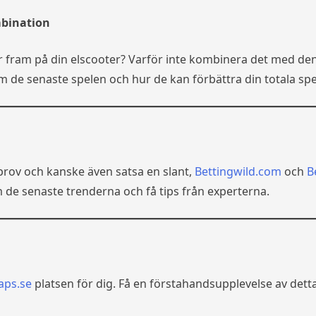
mbination
der fram på din elscooter? Varför inte kombinera det med de
m de senaste spelen och hur de kan förbättra din totala spe
prov och kanske även satsa en slant,
Bettingwild.com
och
B
 de senaste trenderna och få tips från experterna.
aps.se
platsen för dig. Få en förstahandsupplevelse av dett